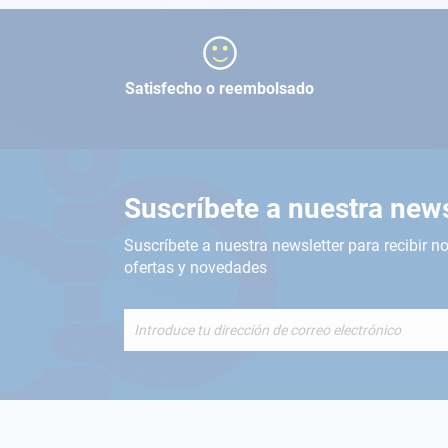
Satisfecho o reembolsado
Suscríbete a nuestra news
Suscríbete a nuestra newsletter para recibir no
ofertas y novedades
Inscríbete
a
nuestro
boletín
de
noticias: