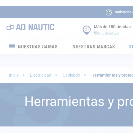
Satisfecho
Más de 150 tiendas
Elegir mi tienda
NUESTRAS GAMAS
NUESTRAS MARCAS
O
Electrónica
Electricidad
Inicio
Electricidad
Cableado
Herramientas y prote
Confort
Herramientas y pr
Seguridad
Cabuyería