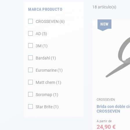
Fondeo
18
artículo(s)
MARCA PRODUCTO
Navegación
CROSSEVEN
6
NEW
Ropa
AD
5
Tienda y ocio
3M
1
Bardahl
1
Apéndices
Euromarine
1
Motor
Matt chem
1
Accesorios
Soromap
1
CROSSEVEN
Mantenimiento
Brida con doble ci
Star Brite
1
CROSSEVEN
Tarjeta regalo -
Guía AD
A partir de
24,90 €