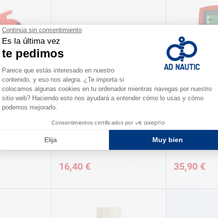
AD
AD
ufe estanco
Carrete para soldaduras 80 g AD
Multimedidor 
16,40 €
35,90 €