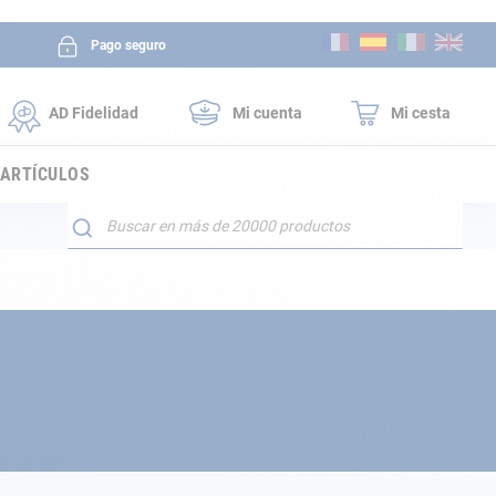
Ir
Pago seguro
al
contenido
AD Fidelidad
Mi cuenta
Mi cesta
 ARTÍCULOS
Buscar