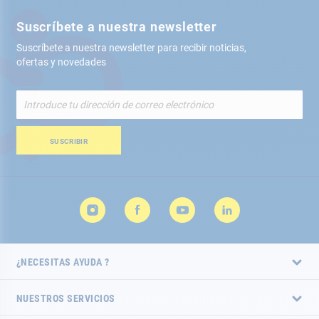
Suscríbete a nuestra newsletter
Suscríbete a nuestra newsletter para recibir noticias,
ofertas y novedades
Inscríbete
a
nuestro
boletín
SUSCRIBIR
de
noticias:
¿NECESITAS AYUDA ?
NUESTROS SERVICIOS