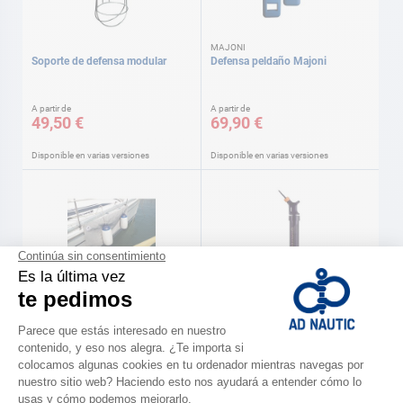
MAJONI
Soporte de defensa modular
Defensa peldaño Majoni
A partir de
A partir de
49,50 €
69,90 €
Disponible en varias versiones
Disponible en varias versiones
AD
DAN FENDER
Protección casco AD
Hinchador para defensas Dan
fender
A partir de
55,90 €
20,00 €
Disponible en varias versiones