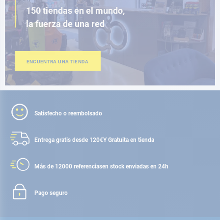
150 tiendas en el mundo,
la fuerza de una red
ENCUENTRA UNA TIENDA
Satisfecho o reembolsado
Entrega gratis desde 120€
Y Gratuita en tienda
Más de 12000 referencias
en stock enviadas en 24h
Pago seguro