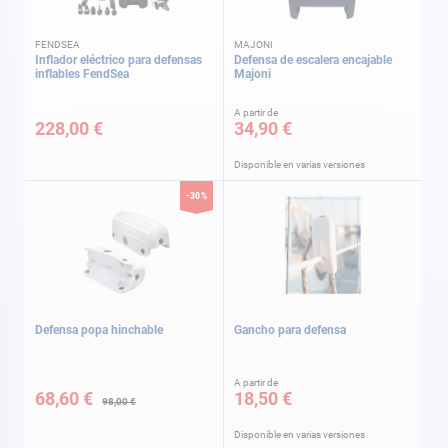
FENDSEA
MAJONI
Inflador eléctrico para defensas
Defensa de escalera encajable
inflables FendSea
Majoni
A partir de
228,00 €
34,90 €
Disponible en varias versiones
-30%
Defensa popa hinchable
Gancho para defensa
Precio
A partir de
especial
68,60 €
18,50 €
98,00 €
Disponible en varias versiones