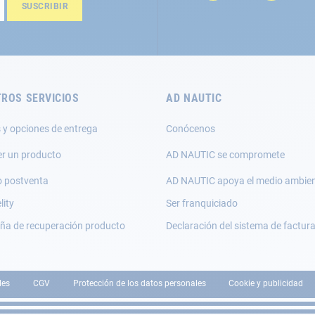
SUSCRIBIR
ROS SERVICIOS
AD NAUTIC
 y opciones de entrega
Conócenos
er un producto
AD NAUTIC se compromete
o postventa
AD NAUTIC apoya el medio ambie
lity
Ser franquiciado
a de recuperación producto
Declaración del sistema de factur
les
CGV
Protección de los datos personales
Cookie y publicidad