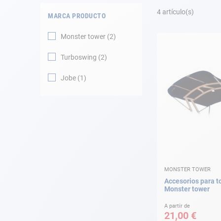
Fondeo
4
artículo(s)
MARCA PRODUCTO
Navegación
Monster tower
2
Ropa
Turboswing
2
Tienda y ocio
Jobe
1
Apéndices
Motor
Accesorios
MONSTER TOWER
Mantenimiento
Accesorios para t
Monster tower
Tarjeta regalo -
Guía AD
A partir de
21,00 €