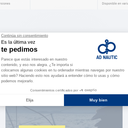
ersiones
Disponible en vari
ESPACIO FIDELIDAD
¿Eres apasionado?
Benefíciate de ventajas
exclusivas