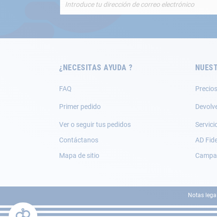
a
nuestro
boletín
de
noticias:
¿NECESITAS AYUDA ?
NUEST
FAQ
Precios
Primer pedido
Devolv
Ver o seguir tus pedidos
Servici
Contáctanos
AD Fide
Mapa de sitio
Campañ
Notas lega