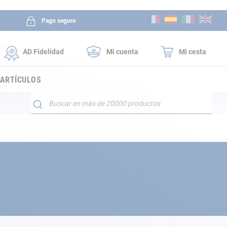
Ir
Pago seguro
al
contenido
AD Fidelidad
Mi cuenta
Mi cesta
 ARTÍCULOS
Buscar