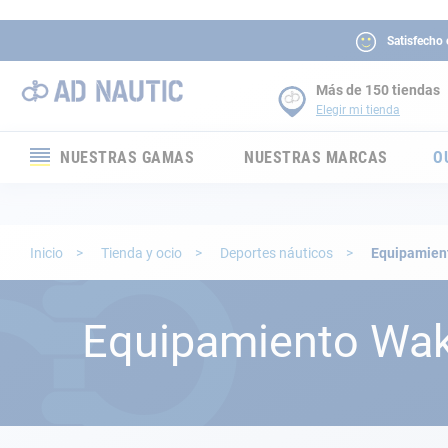
Satisfecho
Más de 150 tiendas
Elegir mi tienda
NUESTRAS GAMAS
NUESTRAS MARCAS
O
Electrónica
Electricidad
Inicio
Tienda y ocio
Deportes náuticos
Equipamien
Confort
Equipamiento Wa
Seguridad
Cabuyería