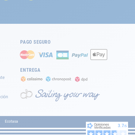
PAGO SEGURO
ENTREGA
nte
ación
Ecotasa