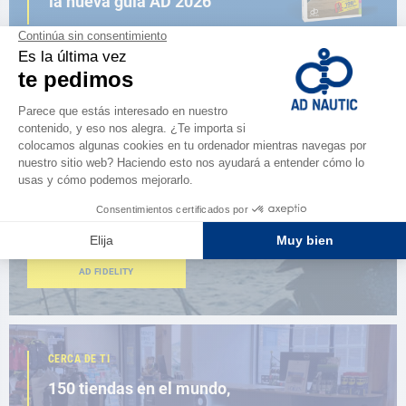
la nueva guía AD 2026
NAVEGAR POR EL CATÁLOGO
ESPACIO FIDELIDAD
¿Eres apasionado?
Benefíciate de ventajas exclusivas
AD FIDELITY
CERCA DE TI
150 tiendas en el mundo,