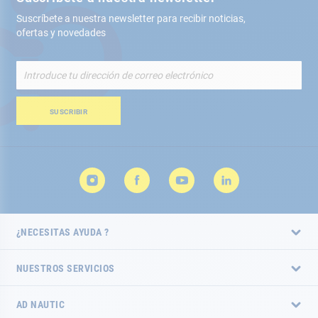
Suscríbete a nuestra newsletter para recibir noticias,
ofertas y novedades
Inscríbete
a
nuestro
boletín
SUSCRIBIR
de
noticias:
¿NECESITAS AYUDA ?
NUESTROS SERVICIOS
AD NAUTIC