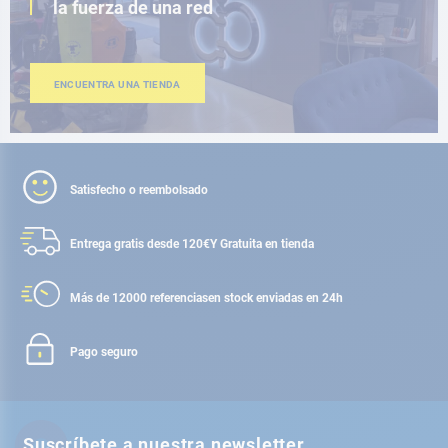
la fuerza de una red
ENCUENTRA UNA TIENDA
Satisfecho o reembolsado
Entrega gratis desde 120€
Y Gratuita en tienda
Más de 12000 referencias
en stock enviadas en 24h
Pago seguro
Suscríbete a nuestra newsletter