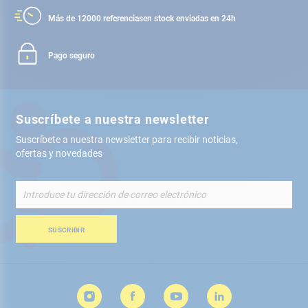
Más de 12000 referencias
en stock enviadas en 24h
Pago seguro
Suscríbete a nuestra newsletter
Suscríbete a nuestra newsletter para recibir noticias,
ofertas y novedades
Inscríbete
a
nuestro
boletín
SUSCRIBIR
de
noticias: