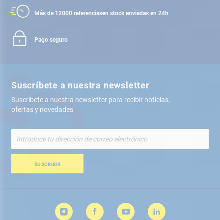
Más de 12000 referencias
en stock enviadas en 24h
Pago seguro
Suscríbete a nuestra newsletter
Suscríbete a nuestra newsletter para recibir noticias,
ofertas y novedades
Inscríbete
a
nuestro
boletín
SUSCRIBIR
de
noticias: