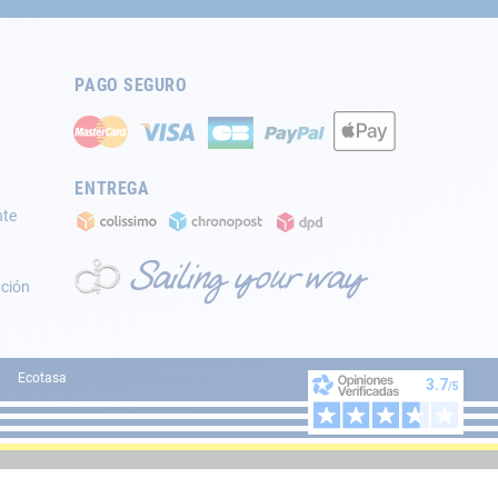
PAGO SEGURO
ENTREGA
nte
ación
Ecotasa