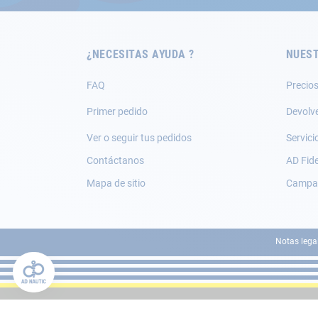
de
noticias:
¿NECESITAS AYUDA ?
NUEST
FAQ
Precios
Primer pedido
Devolv
Ver o seguir tus pedidos
Servici
Contáctanos
AD Fide
Mapa de sitio
Campañ
Notas lega