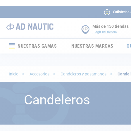
Satisfecho
Más de 150 tiendas
Elegir mi tienda
NUESTRAS GAMAS
NUESTRAS MARCAS
O
Electrónica
Electricidad
Inicio
Accesorios
Candeleros y pasamanos
Candel
Confort
Candeleros
Seguridad
Cabuyería