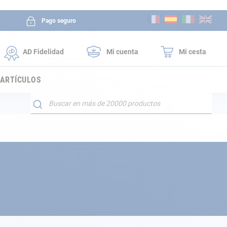
Ir
Pago seguro
al
contenido
AD Fidelidad
Mi cuenta
Mi cesta
 ARTÍCULOS
Buscar