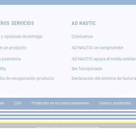
ROS SERVICIOS
AD NAUTIC
 y opciones de entrega
Conócenos
er un producto
AD NAUTIC se compromete
o postventa
AD NAUTIC apoya el medio ambie
lity
Ser franquiciado
a de recuperación producto
Declaración del sistema de factur
les
CGV
Protección de los datos personales
Cookie y publicidad
Search engine powered by
ElasticSuite