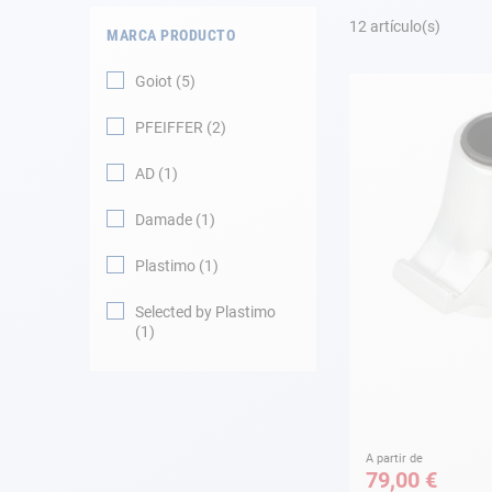
Fondeo
12
artículo(s)
MARCA PRODUCTO
Navegación
Goiot
5
Ropa
PFEIFFER
2
Tienda y ocio
AD
1
Damade
1
Apéndices
Plastimo
1
Motor
Selected by Plastimo
Accesorios
1
Mantenimiento
Tarjeta regalo -
Guía AD
A partir de
79,00 €