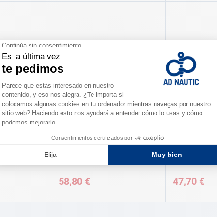
GOIOT
GOIOT
ros y
Candelero aluminio SPORT'AL
Candelero al
58,80 €
47,70 €