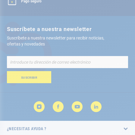
Pago seguro
Suscríbete a nuestra newsletter
Suscríbete a nuestra newsletter para recibir noticias,
ofertas y novedades
Inscríbete
a
nuestro
boletín
SUSCRIBIR
de
noticias:
¿NECESITAS AYUDA ?