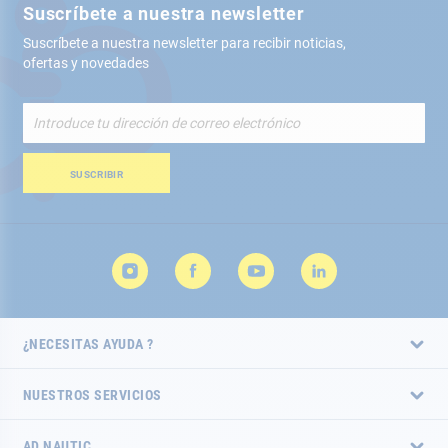
Suscríbete a nuestra newsletter
Suscríbete a nuestra newsletter para recibir noticias,
ofertas y novedades
Inscríbete
a
nuestro
boletín
SUSCRIBIR
de
noticias:
¿NECESITAS AYUDA ?
NUESTROS SERVICIOS
AD NAUTIC