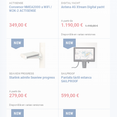
ACTISENSE
DIGITAL YACHT
Conversor NMEA2000 a WiFi /
Antena 4G Xtream Digital yacht
W2K-2 ACTISENSE
A partir de
349,00 €
1.190,00 €
1.440,00 €
Disponible en varias versiones
NEW
NEW
SEAVIEW PROGRESS
SAILPROOF
Starlink admite Seaview progress
Pantalla táctil estanca
SAILPROOF
A partir de
279,00 €
599,00 €
Disponible en varias versiones
NEW
NEW