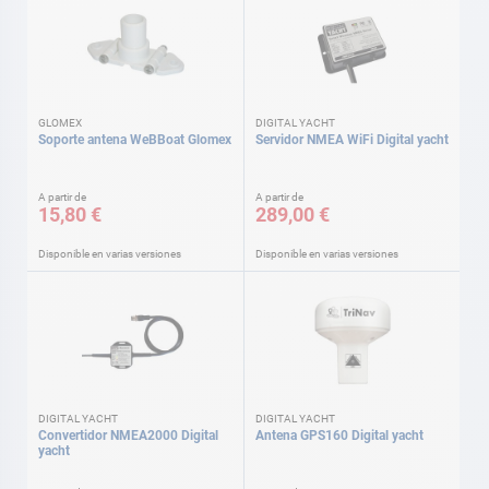
GLOMEX
DIGITAL YACHT
Soporte antena WeBBoat Glomex
Servidor NMEA WiFi Digital yacht
A partir de
A partir de
15,80 €
289,00 €
Disponible en varias versiones
Disponible en varias versiones
DIGITAL YACHT
DIGITAL YACHT
Convertidor NMEA2000 Digital
Antena GPS160 Digital yacht
yacht