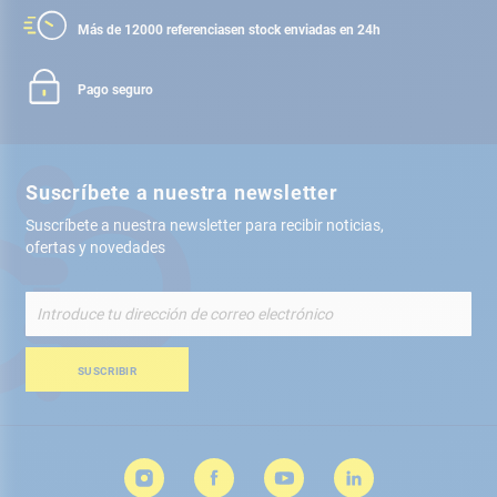
Más de 12000 referencias
en stock enviadas en 24h
Pago seguro
Suscríbete a nuestra newsletter
Suscríbete a nuestra newsletter para recibir noticias,
ofertas y novedades
Inscríbete
a
nuestro
boletín
SUSCRIBIR
de
noticias: