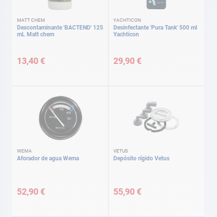
MATT CHEM
YACHTICON
Descontaminante 'BACTEND' 125
Desinfectante 'Pura Tank' 500 ml
mL Matt chem
Yachticon
13,40 €
29,90 €
WEMA
VETUS
Aforador de agua Wema
Depósito rígido Vetus
52,90 €
55,90 €