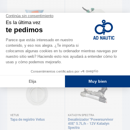
VETUS
PLASTIMO
Depósito flexible Vetus
Depósito con vertedor Plastimo
A partir de
A partir de
177,00 €
15,00 €
Disponible en varias versiones
Disponible en varias versiones
VETUS
KATADYN SPECTRA
Tapa de registro Vetus
Desalinizador ''Powersurvivor
40E'' 5.7L/h - 12V Katadyn
Spectra