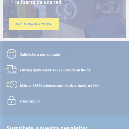
la fuerza de una red
ENCUENTRA UNA TIENDA
Satisfecho o reembolsado
Entrega gratis desde 120€
Y Gratuita en tienda
Más de 12000 referencias
en stock enviadas en 24h
Pago seguro
Suscríbete a nuestra newsletter