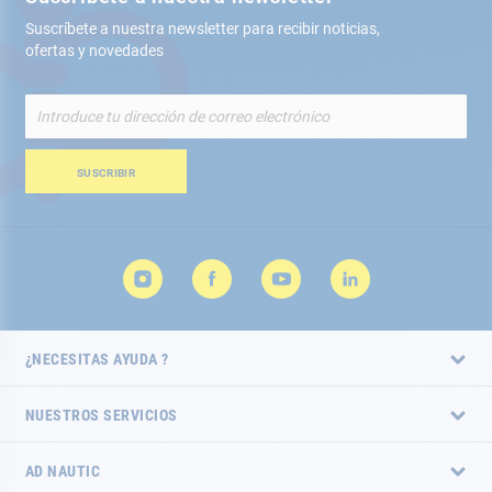
Suscríbete a nuestra newsletter para recibir noticias,
ofertas y novedades
Inscríbete
a
nuestro
boletín
SUSCRIBIR
de
noticias:
¿NECESITAS AYUDA ?
NUESTROS SERVICIOS
AD NAUTIC