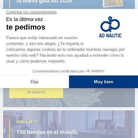
la nueva guía AD 2026
NAVEGAR POR EL CATÁLOGO
ESPACIO FIDELIDAD
¿Eres apasionado?
Benefíciate de ventajas exclusivas
AD FIDELITY
CERCA DE TI
150 tiendas en el mundo,