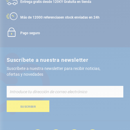
Entrega gratis desde 120€
Y Gratuita en tienda
Más de 12000 referencias
en stock enviadas en 24h
Pago seguro
Suscríbete a nuestra newsletter
Suscríbete a nuestra newsletter para recibir noticias,
ofertas y novedades
Inscríbete
a
nuestro
boletín
SUSCRIBIR
de
noticias: