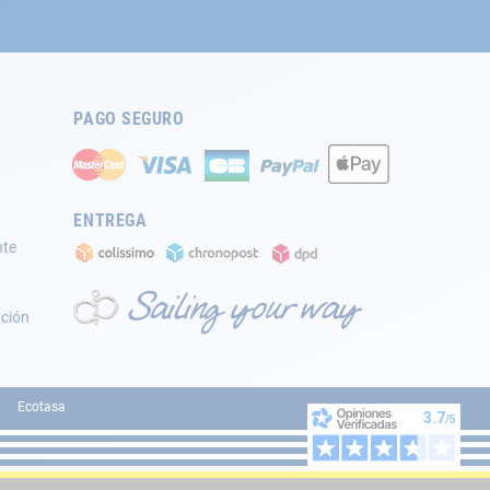
PAGO SEGURO
ENTREGA
nte
ación
Ecotasa