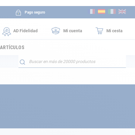
Ir
Pago seguro
al
contenido
AD Fidelidad
Mi cuenta
Mi cesta
 ARTÍCULOS
Buscar