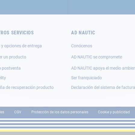
ROS SERVICIOS
AD NAUTIC
 y opciones de entrega
Conócenos
er un producto
AD NAUTIC se compromete
o postventa
AD NAUTIC apoya el medio ambie
lity
Ser franquiciado
a de recuperación producto
Declaración del sistema de factur
les
CGV
Protección de los datos personales
Cookie y publicidad