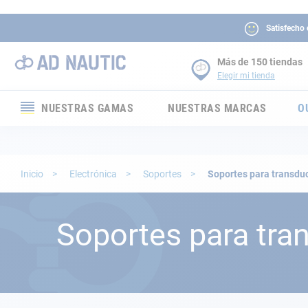
Satisfecho
Más de 150 tiendas
Elegir mi tienda
NUESTRAS GAMAS
NUESTRAS MARCAS
O
Electrónica
Electricidad
Inicio
Electrónica
Soportes
Soportes para transdu
Confort
Soportes para tra
Seguridad
Cabuyería