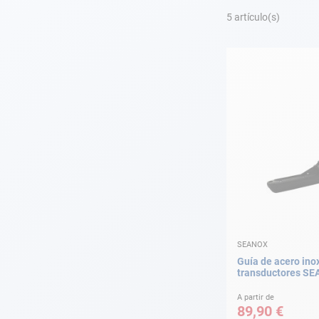
Fondeo
5
artículo(s)
Navegación
Ropa
Tienda y ocio
Apéndices
Motor
Accesorios
SEANOX
Mantenimiento
Guía de acero ino
transductores S
Tarjeta regalo -
Guía AD
A partir de
89,90 €