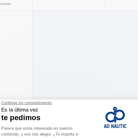
ersiones
xidable para
ersiones