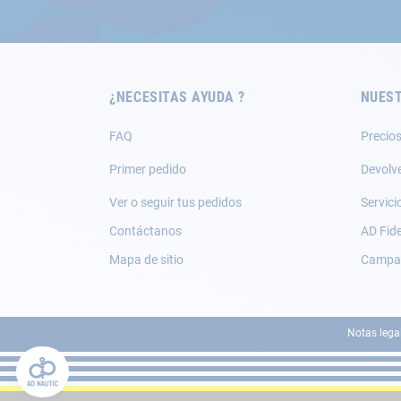
nuestro
boletín
de
noticias:
¿NECESITAS AYUDA ?
NUEST
FAQ
Precios
Primer pedido
Devolv
Ver o seguir tus pedidos
Servici
Contáctanos
AD Fide
Mapa de sitio
Campañ
Notas lega