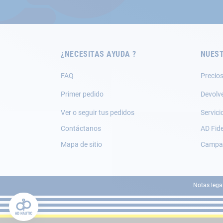
nuestro
boletín
de
noticias:
¿NECESITAS AYUDA ?
NUEST
FAQ
Precios
Primer pedido
Devolv
Ver o seguir tus pedidos
Servici
Contáctanos
AD Fide
Mapa de sitio
Campañ
Notas lega