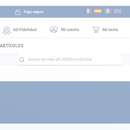
Ir
Pago seguro
al
contenido
AD Fidelidad
Mi cuenta
Mi cesta
 ARTÍCULOS
Buscar