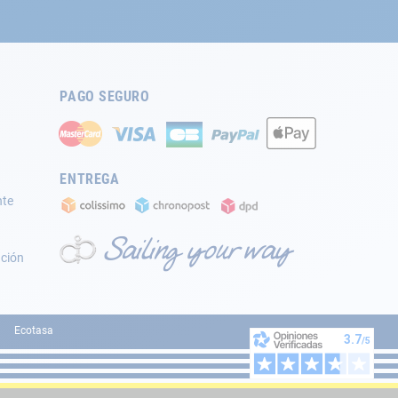
PAGO SEGURO
ENTREGA
nte
ación
Ecotasa