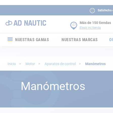
Satisfecho
Más de 150 tiendas
Elegir mi tienda
NUESTRAS GAMAS
NUESTRAS MARCAS
O
Electrónica
Electricidad
Inicio
Motor
Aparatos de control
Manómetros
Confort
Manómetros
Seguridad
Cabuyería