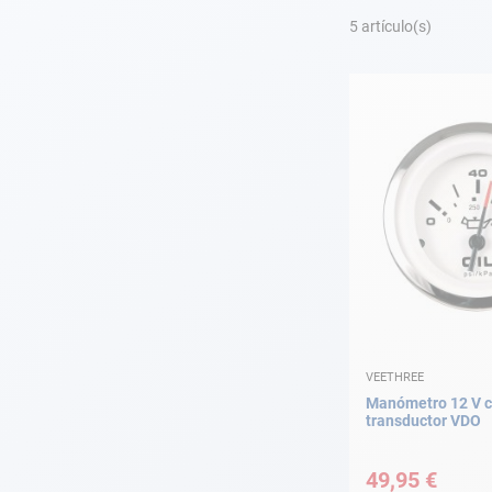
Fondeo
5
artículo(s)
Navegación
Ropa
Tienda y ocio
Apéndices
Motor
Accesorios
VEETHREE
Mantenimiento
Manómetro 12 V 
transductor VDO
Tarjeta regalo -
Guía AD
49,95 €