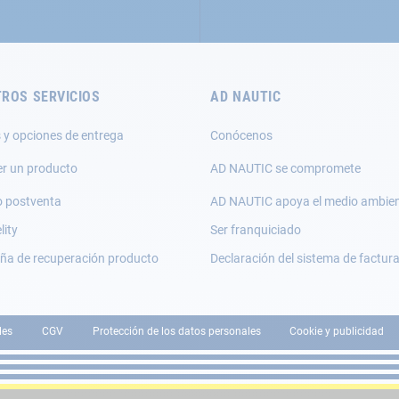
ROS SERVICIOS
AD NAUTIC
 y opciones de entrega
Conócenos
er un producto
AD NAUTIC se compromete
o postventa
AD NAUTIC apoya el medio ambie
lity
Ser franquiciado
a de recuperación producto
Declaración del sistema de factur
les
CGV
Protección de los datos personales
Cookie y publicidad