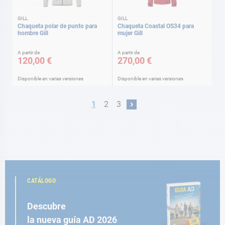
GILL
GILL
Chaqueta polar de punto para
Chaqueta Coastal OS34 para
hombre Gill
mujer Gill
A partir de
A partir de
120,00 €
270,00 €
Disponible en varias versiones
Disponible en varias versiones
Página
Actualmente estás leyendo página
Página
Página
1
2
3
Página
Siguiente
CATÁLOGO
Descubre
la nueva guía AD 2026