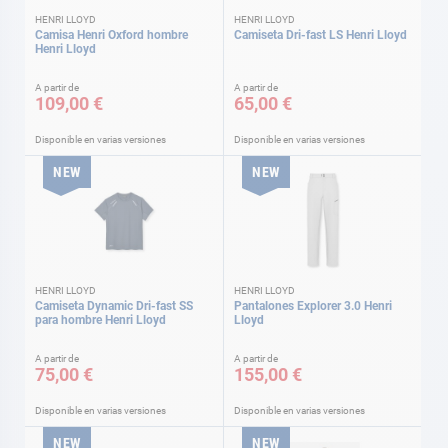
HENRI LLOYD
HENRI LLOYD
Camisa Henri Oxford hombre
Camiseta Dri-fast LS Henri Lloyd
Henri Lloyd
A partir de
A partir de
109,00 €
65,00 €
Disponible en varias versiones
Disponible en varias versiones
NEW
NEW
HENRI LLOYD
HENRI LLOYD
Camiseta Dynamic Dri-fast SS
Pantalones Explorer 3.0 Henri
para hombre Henri Lloyd
Lloyd
A partir de
A partir de
75,00 €
155,00 €
Disponible en varias versiones
Disponible en varias versiones
NEW
NEW