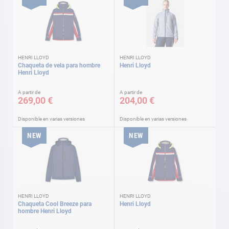
HENRI LLOYD
HENRI LLOYD
Chaqueta de vela para hombre
Henri Lloyd
Henri Lloyd
A partir de
A partir de
269,00 €
204,00 €
Disponible en varias versiones
Disponible en varias versiones
NEW
NEW
HENRI LLOYD
HENRI LLOYD
Chaqueta Cool Breeze para
Henri Lloyd
hombre Henri Lloyd