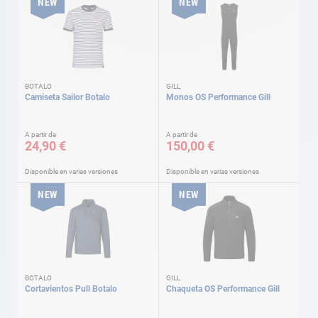
NEW
NEW
BOTALO
GILL
Camiseta Sailor Botalo
Monos OS Performance Gill
A partir de
A partir de
24,90 €
150,00 €
Disponible en varias versiones
Disponible en varias versiones
NEW
NEW
BOTALO
GILL
Cortavientos Pull Botalo
Chaqueta OS Performance Gill