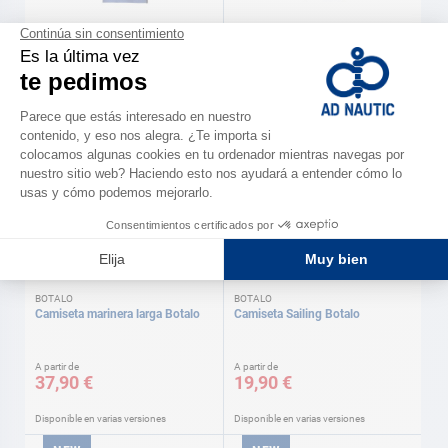
BOTALO
BOTALO
Camiseta Compass Botalo
Camiseta Regate Botalo
A partir de
A partir de
19,90 €
19,90 €
Disponible en varias versiones
Disponible en varias versiones
NEW
NEW
BOTALO
BOTALO
Camiseta marinera larga Botalo
Camiseta Sailing Botalo
A partir de
A partir de
37,90 €
19,90 €
Disponible en varias versiones
Disponible en varias versiones