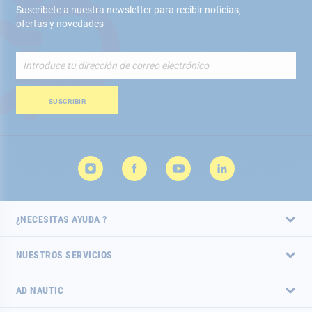
Suscríbete a nuestra newsletter para recibir noticias,
ofertas y novedades
Inscríbete
a
nuestro
boletín
SUSCRIBIR
de
noticias:
¿NECESITAS AYUDA ?
NUESTROS SERVICIOS
AD NAUTIC