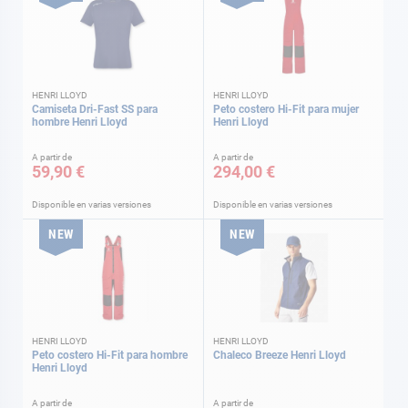
HENRI LLOYD
HENRI LLOYD
Camiseta Dri-Fast SS para
Peto costero Hi-Fit para mujer
hombre Henri Lloyd
Henri Lloyd
A partir de
A partir de
59,90 €
294,00 €
Disponible en varias versiones
Disponible en varias versiones
NEW
NEW
HENRI LLOYD
HENRI LLOYD
Peto costero Hi-Fit para hombre
Chaleco Breeze Henri Lloyd
Henri Lloyd
A partir de
A partir de