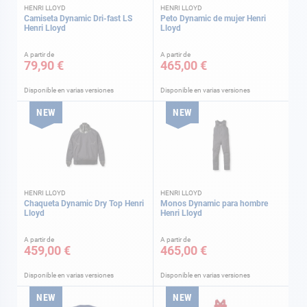
HENRI LLOYD
HENRI LLOYD
Camiseta Dynamic Dri-fast LS
Peto Dynamic de mujer Henri
Henri Lloyd
Lloyd
A partir de
A partir de
79,90 €
465,00 €
Disponible en varias versiones
Disponible en varias versiones
NEW
NEW
HENRI LLOYD
HENRI LLOYD
Chaqueta Dynamic Dry Top Henri
Monos Dynamic para hombre
Lloyd
Henri Lloyd
A partir de
A partir de
459,00 €
465,00 €
Disponible en varias versiones
Disponible en varias versiones
NEW
NEW