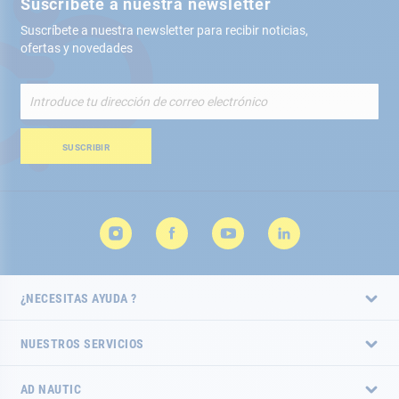
Suscríbete a nuestra newsletter
Suscríbete a nuestra newsletter para recibir noticias,
ofertas y novedades
Inscríbete
a
nuestro
boletín
SUSCRIBIR
de
noticias:
¿NECESITAS AYUDA ?
NUESTROS SERVICIOS
AD NAUTIC