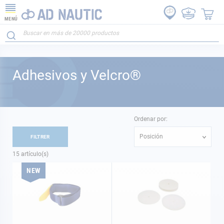
MENÚ
Adhesivos y Velcro®
Ordenar por:
Posición
FILTRER
15
artículo(s)
NEW