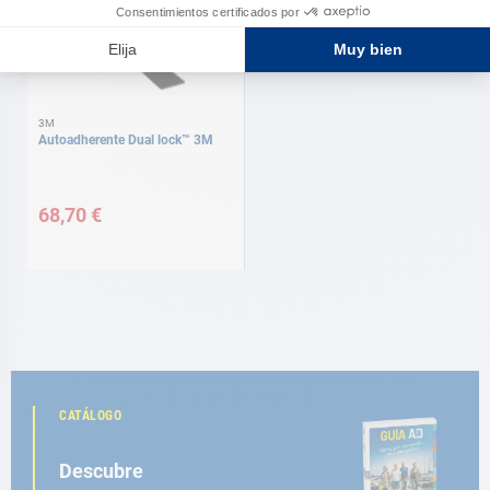
3M
Autoadherente Dual lock™ 3M
68,70 €
CATÁLOGO
Descubre