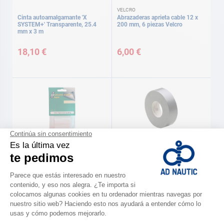
VELCRO
Cinta autoamalgamante 'X
Abrazaderas aprieta cable 12 x
SYSTEM+' Transparente, 25.4
200 mm, 6 piezas Velcro
mm x 3 m
18,10 €
6,00 €
PSP
NASHUA
Adhesivo doble cara 5m x 50 mm
Greytape 48 mm x 55 m Nashua
Psp
9,00 €
50,00 €