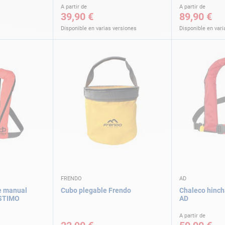
A partir de
A partir de
39,90 €
89,90 €
Disponible en varias versiones
Disponible en vari
FRENDO
AD
e manual
Cubo plegable Frendo
Chaleco hinc
ASTIMO
AD
A partir de