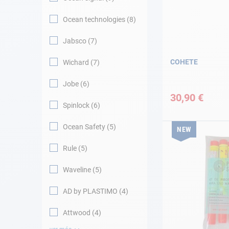
Ocean technologies
8
Jabsco
7
COHETE
Wichard
7
Jobe
6
30,90 €
Spinlock
6
Ocean Safety
5
NEW
Rule
5
Waveline
5
AD by PLASTIMO
4
Attwood
4