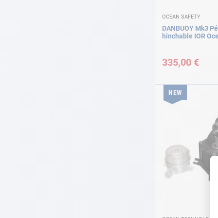
OCEAN SAFETY
DANBUOY Mk3 Pér
hinchable IOR Oc
335,00 €
NEW