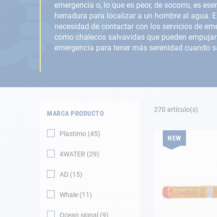
Fondeo
emergencia o, lo que es peor, de socorro, es es
herradura para localizar a un hombre al agua. 
Navegación
necesidad de contactar con los servicios de emer
como chalecos salvavidas que pueden empujar h
emergencia para tener más serenidad cuando sa
Ropa
Tienda y ocio
Apéndices
270
artículo(s)
MARCA PRODUCTO
Motor
Plastimo
45
NEW
Accesorios
4WATER
29
Mantenimiento
AD
15
Tarjeta regalo -
Whale
11
Guía AD
Ocean signal
9