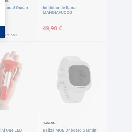
OGIES
n caudal Ocean
Inhibidor de llama
MANGIAFUOCO
49,90 €
as versiones
GARMIN
Mini One LED
Baliza MOB Onboard Garmin