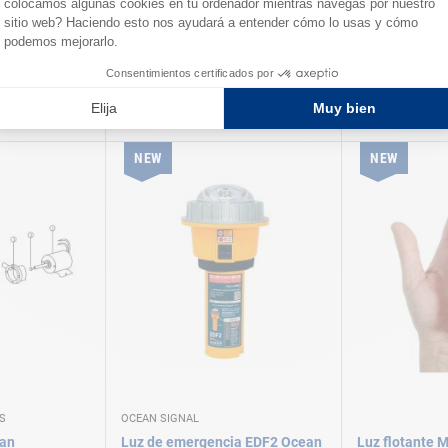
S
OCEAN TECHNOL
gma Ocean
Bomba de turbina
Bomba de gra
technologies
A partir de
A partir de
138,00 €
86,90 €
ersiones
Disponible en varias versiones
Disponible en vari
NEW
NEW
S
OCEAN SIGNAL
ean
Luz de emergencia EDF2 Ocean
Luz flotante 