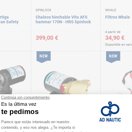
SPINLOCK
WHALE
tiga
Chaleco hinchable Vito AFS
Filtros Whale
ean Safety
hammar 170N - HRS Spinlock
A partir de
399,00 €
34,90 €
Disponible en vari
NEW
NEW