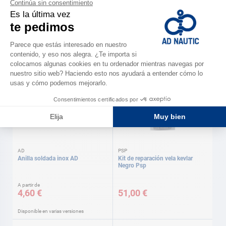
AD
Rempujo de cuero
Triángulo para puño de escota
inox AD
A partir de
A partir de
10,30 €
11,50 €
Disponible en varias versiones
Disponible en varias versiones
AD
PSP
Anilla soldada inox AD
Kit de reparación vela kevlar
Negro Psp
A partir de
4,60 €
51,00 €
Disponible en varias versiones