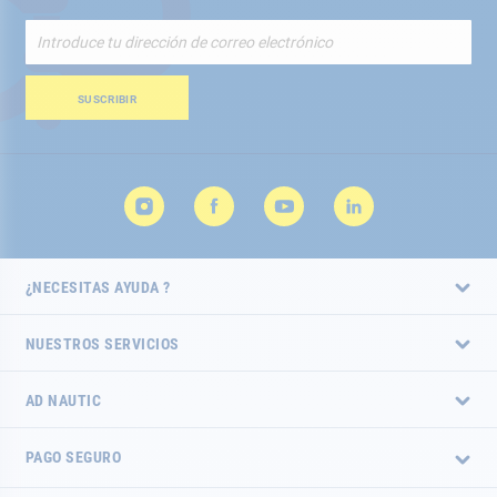
Inscríbete
a
nuestro
boletín
SUSCRIBIR
de
noticias:
¿NECESITAS AYUDA ?
NUESTROS SERVICIOS
AD NAUTIC
PAGO SEGURO