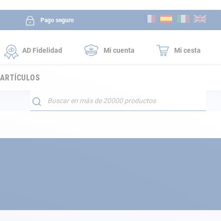
Ir
Pago seguro
al
contenido
AD Fidelidad
Mi cuenta
Mi cesta
 ARTÍCULOS
Buscar