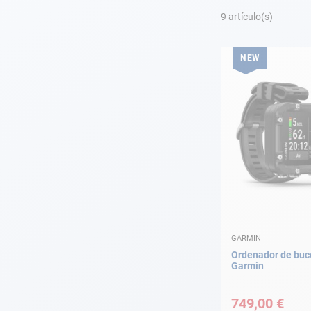
Fondeo
9
artículo(s)
Navegación
NEW
Ropa
Tienda y ocio
Apéndices
Motor
Accesorios
GARMIN
Mantenimiento
Ordenador de buc
Garmin
Tarjeta regalo -
Guía AD
749,00 €