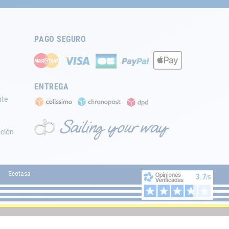
PAGO SEGURO
ENTREGA
nte
ación
Ecotasa