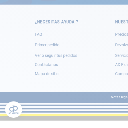
de
noticias:
¿NECESITAS AYUDA ?
NUEST
FAQ
Precios
Primer pedido
Devolv
Ver o seguir tus pedidos
Servici
Contáctanos
AD Fide
Mapa de sitio
Campañ
Notas lega