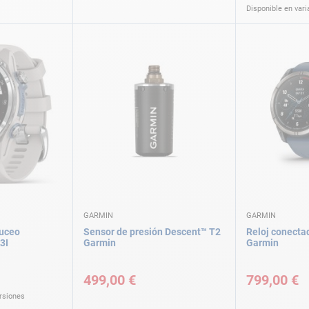
Disponible en vari
GARMIN
GARMIN
buceo
Sensor de presión Descent™ T2
Reloj conecta
3I
Garmin
Garmin
499,00 €
799,00 €
ersiones