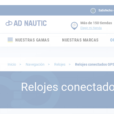
Satisfecho
Más de 150 tiendas
Elegir mi tienda
NUESTRAS GAMAS
NUESTRAS MARCAS
O
Electrónica
Electricidad
Inicio
Navegación
Relojes
Relojes conectados GP
Confort
Relojes conectad
Seguridad
Cabuyería