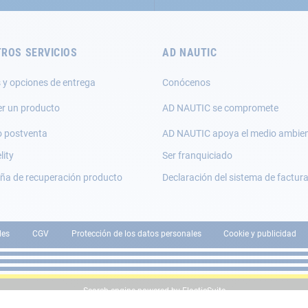
ROS SERVICIOS
AD NAUTIC
 y opciones de entrega
Conócenos
er un producto
AD NAUTIC se compromete
o postventa
AD NAUTIC apoya el medio ambie
lity
Ser franquiciado
a de recuperación producto
Declaración del sistema de factur
les
CGV
Protección de los datos personales
Cookie y publicidad
Search engine powered by
ElasticSuite