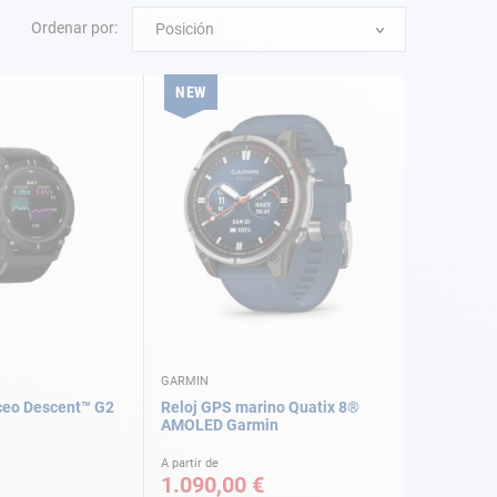
Ordenar por:
Posición
NEW
GARMIN
ceo Descent™ G2
Reloj GPS marino Quatix 8®
AMOLED Garmin
A partir de
1.090,00 €