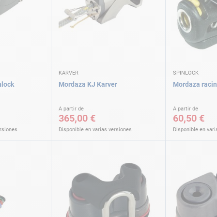
KARVER
SPINLOCK
nlock
Mordaza KJ Karver
Mordaza racin
A partir de
A partir de
365,00 €
60,50 €
ersiones
Disponible en varias versiones
Disponible en vari