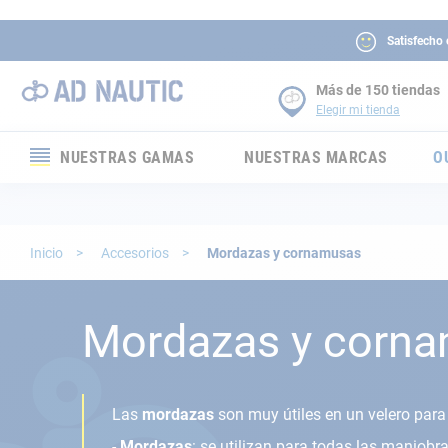
Satisfecho
Más de 150 tiendas
Elegir mi tienda
NUESTRAS GAMAS
NUESTRAS MARCAS
O
Electrónica
Electricidad
Inicio
Accesorios
Mordazas y cornamusas
Confort
Mordazas y corn
Seguridad
Cabuyería
Las
mordazas
son muy útiles en un velero pa
-
Mordazas
: se utilizan para todas las maniob