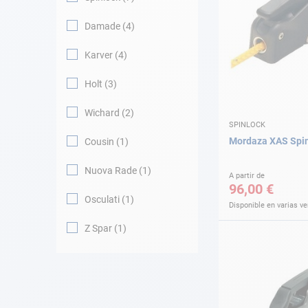
Damade
4
Karver
4
Holt
3
Wichard
2
SPINLOCK
Mordaza XAS Spi
Cousin
1
Nuova Rade
1
A partir de
96,00 €
Osculati
1
Disponible en varias v
Z Spar
1