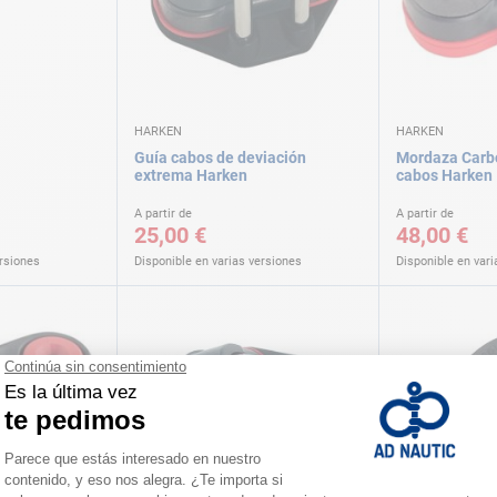
HARKEN
HARKEN
Guía cabos de deviación
Mordaza Carb
extrema Harken
cabos Harken
A partir de
A partir de
25,00 €
48,00 €
ersiones
Disponible en varias versiones
Disponible en vari