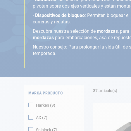
Fondeo
pivotan sobre dos ejes verticales y están mont
Navegación
-
Dispositivos de bloqueo
: Permiten bloquear el
carreras y regatas.
Ropa
Descubra nuestra selección de
mordazas
, para
mordazas
para embarcaciones, asa de repuesto
Tienda y ocio
Nuestro consejo: Para prolongar la vida útil de
temporada.
Apéndices
Motor
Accesorios
37
artículo(s)
MARCA PRODUCTO
Mantenimiento
Harken
9
Tarjeta regalo -
AD
7
Guía AD
Spinlock
7