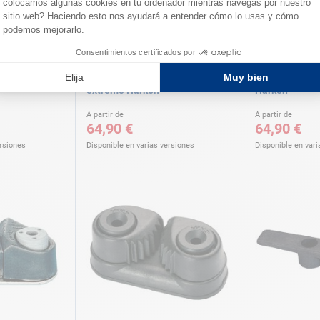
HARKEN
HARKEN
c guía cabos
Mordaza Carbo-Cam con puente
Mordaza Carb
extremo Harken
Harken
A partir de
A partir de
64,90 €
64,90 €
ersiones
Disponible en varias versiones
Disponible en vari