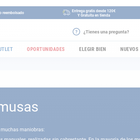
Entrega gratis desde 120€
 o reembolsado
Y Gratuita en tienda
¿Tienes una pregunta?
UTLET
OPORTUNIDADES
ELEGIR BIEN
NUEVOS
amusas
ra muchas maniobras:
ras manuales, realizadas sin cabrestante. En la mayoría de los 