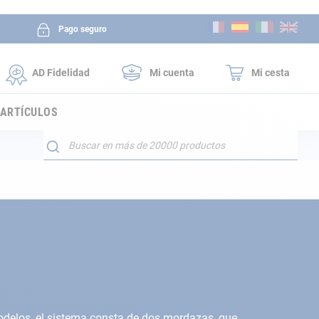
Ir
Pago seguro
al
contenido
AD Fidelidad
Mi cuenta
Mi cesta
 ARTÍCULOS
Buscar
modelos, el sistema consta de dos mordazas, que