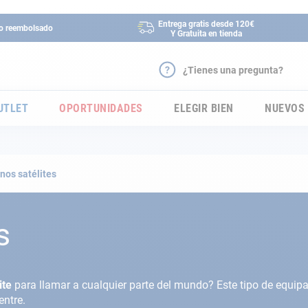
Entrega gratis desde 120€
 o reembolsado
Y Gratuita en tienda
¿Tienes una pregunta?
UTLET
OPORTUNIDADES
ELEGIR BIEN
NUEVOS
nos satélites
s
ite
para llamar a cualquier parte del mundo? Este tipo de equi
entre.