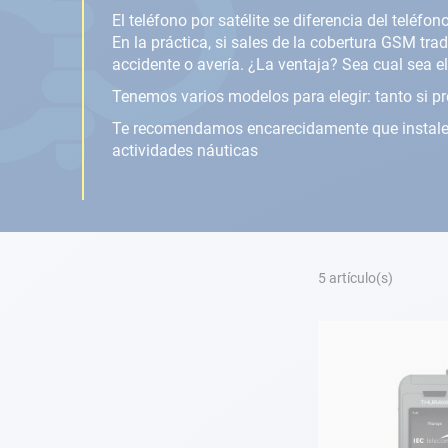
Fondeo
El teléfono por satélite se diferencia del teléf
En la práctica, si sales de la cobertura GSM tra
Navegación
accidente o avería. ¿La ventaja? Sea cual sea el
Tenemos varios modelos para elegir: tanto si p
Ropa
Te recomendamos encarecidamente que instales u
actividades náuticas
Tienda y ocio
Apéndices
Motor
5
artículo(s)
Accesorios
Mantenimiento
Tarjeta regalo -
Guía AD