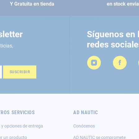
Y Gratuita en tienda
en stock envi
letter
Síguenos en 
redes sociale
ticias,
SUSCRIBIR
ROS SERVICIOS
AD NAUTIC
 y opciones de entrega
Conócenos
er un producto
AD NAUTIC se compromete