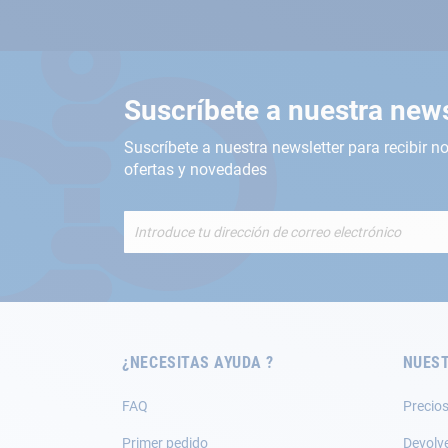
Suscríbete a nuestra news
Suscríbete a nuestra newsletter para recibir no
ofertas y novedades
Inscríbete
a
nuestro
boletín
de
noticias:
¿NECESITAS AYUDA ?
NUEST
FAQ
Precios
Primer pedido
Devolv