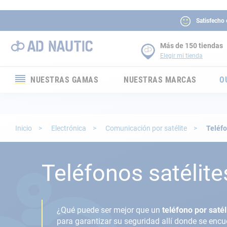
Satisfecho
Más de 150 tiendas
Elegir mi tienda
NUESTRAS GAMAS
NUESTRAS MARCAS
O
Electrónica
Electricidad
Inicio
Electrónica
Comunicación por satélite
Teléfo
Confort
Teléfonos satélite
Seguridad
Cabuyería
¿Qué puede ser mejor que un
teléfono por satél
para garantizar su seguridad allí donde se encu