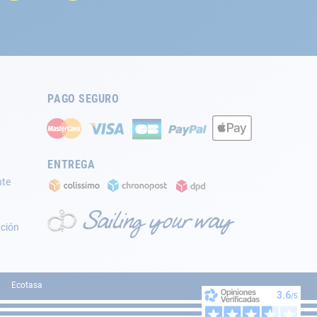
PAGO SEGURO
ENTREGA
nte
ación
Ecotasa