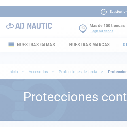
Satisfecho
Más de 150 tiendas
Elegir mi tienda
NUESTRAS GAMAS
NUESTRAS MARCAS
O
Electrónica
Electricidad
Inicio
Accesorios
Protecciones de jarcia
Proteccion
Confort
Protecciones cont
Seguridad
Cabuyería