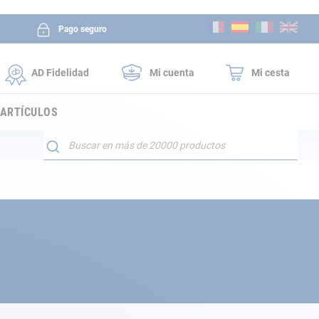
Ir
Pago seguro
al
contenido
AD Fidelidad
Mi cuenta
Mi cesta
 ARTÍCULOS
Buscar