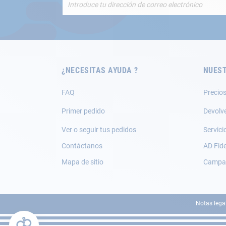
a
nuestro
boletín
de
noticias:
¿NECESITAS AYUDA ?
NUEST
FAQ
Precios
Primer pedido
Devolv
Ver o seguir tus pedidos
Servici
Contáctanos
AD Fide
Mapa de sitio
Campañ
Notas lega