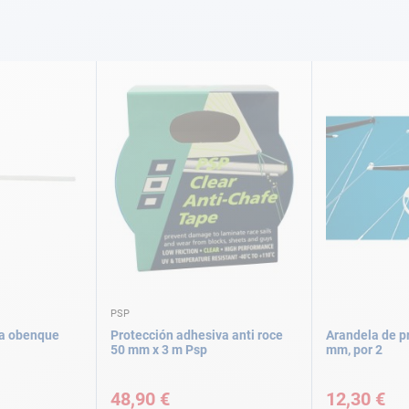
PSP
ra obenque
Protección adhesiva anti roce
Arandela de p
50 mm x 3 m Psp
mm, por 2
48,90 €
12,30 €