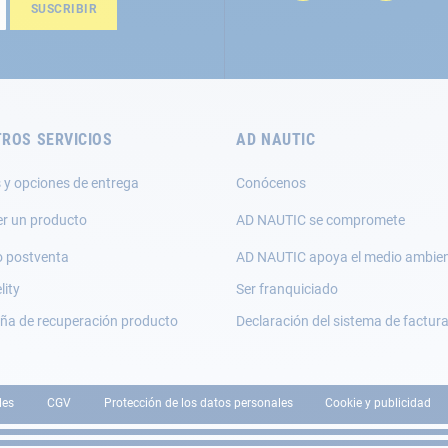
SUSCRIBIR
ROS SERVICIOS
AD NAUTIC
 y opciones de entrega
Conócenos
er un producto
AD NAUTIC se compromete
o postventa
AD NAUTIC apoya el medio ambie
lity
Ser franquiciado
a de recuperación producto
Declaración del sistema de factur
les
CGV
Protección de los datos personales
Cookie y publicidad