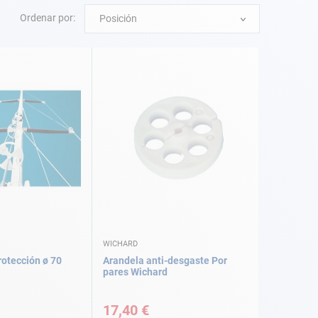
Ordenar por:
Posición
WICHARD
rotección ø 70
Arandela anti-desgaste Por
pares Wichard
17,40 €