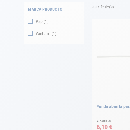
Fondeo
4
artículo(s)
MARCA PRODUCTO
Navegación
Psp
1
Ropa
Wichard
1
Tienda y ocio
Apéndices
Motor
Accesorios
Mantenimiento
Funda abierta pa
Tarjeta regalo -
Guía AD
A partir de
6,10 €