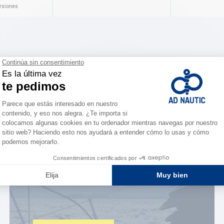
ersiones
ESPACIO FIDELIDAD
¿Eres apasionado?
Benefíciate de ventajas
exclusivas