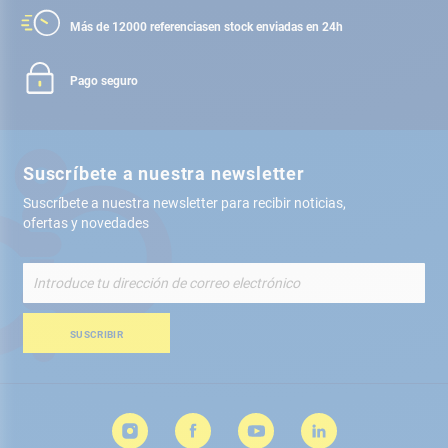
Más de 12000 referencias
en stock enviadas en 24h
Pago seguro
Suscríbete a nuestra newsletter
Suscríbete a nuestra newsletter para recibir noticias,
ofertas y novedades
Inscríbete
a
nuestro
boletín
SUSCRIBIR
de
noticias: