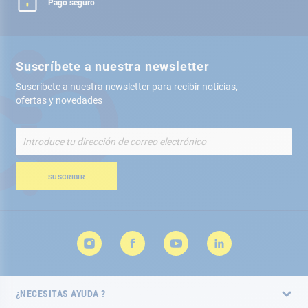
Pago seguro
Suscríbete a nuestra newsletter
Suscríbete a nuestra newsletter para recibir noticias,
ofertas y novedades
Inscríbete
a
nuestro
boletín
SUSCRIBIR
de
noticias:
¿NECESITAS AYUDA ?