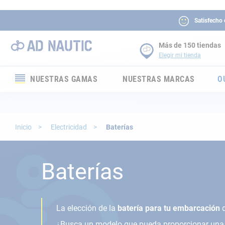
Satisfecho
Más de 150 tiendas
Elegir mi tienda
NUESTRAS GAMAS
NUESTRAS MARCAS
O
Electrónica
Electricidad
Inicio
Electricidad
Baterías
Confort
Baterías
Seguridad
Cabuyería
La elección de la
batería para tu embarcación
d
¿Busca un modelo que pueda proporcionar una g