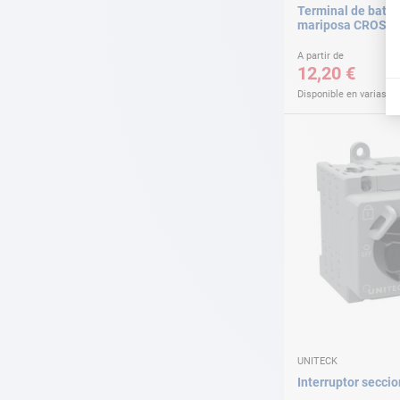
Terminal de bater
mariposa CROSS
A partir de
12,20 €
Disponible en varias v
UNITECK
Interruptor secci