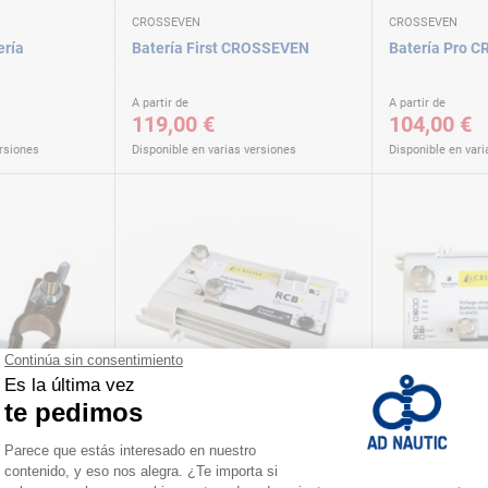
CROSSEVEN
CROSSEVEN
ería
Batería First CROSSEVEN
Batería Pro 
A partir de
A partir de
119,00 €
104,00 €
ersiones
Disponible en varias versiones
Disponible en vari
CRISTEC
CRISTEC