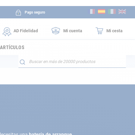
Ir
Pago seguro
al
contenido
AD Fidelidad
Mi cuenta
Mi cesta
 ARTÍCULOS
Buscar
Necesitas una
batería de arranque
.