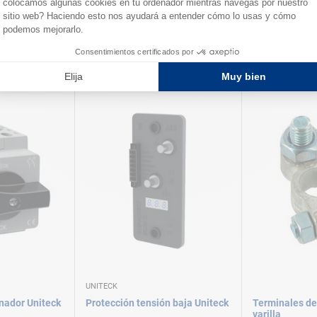
ía de
Relé de conexión batería RCB+
Repartidores 
EVEN
Cristec
Cristec
A partir de
A partir de
156,00 €
118,00 €
ersiones
Disponible en varias versiones
Disponible en vari
UNITECK
onador Uniteck
Protección tensión baja Uniteck
Terminales de
varilla