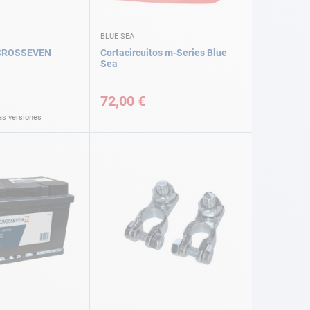
BLUE SEA
 CROSSEVEN
Cortacircuitos m-Series Blue
Sea
72,00 €
as versiones