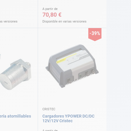
A partir de
70,80 €
as versiones
Disponible en varias versiones
-39%
CRISTEC
ría atornillables
Cargadores YPOWER DC/DC
12V/12V Cristec
A partir de