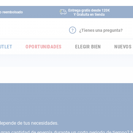
Entrega gratis desde 120€
 o reembolsado
Y Gratuita en tienda
¿Tienes una pregunta?
UTLET
OPORTUNIDADES
ELEGIR BIEN
NUEVOS
epende de tus necesidades.
ran cantidad de energía durante un corto periodo de tiempo? 