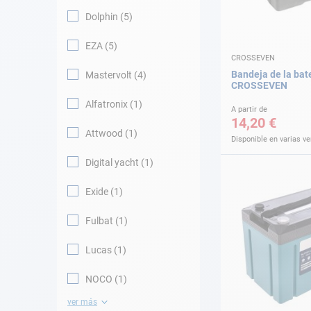
Dolphin
5
EZA
5
CROSSEVEN
Bandeja de la bat
Mastervolt
4
CROSSEVEN
Alfatronix
1
A partir de
14,20 €
Attwood
1
Disponible en varias v
Digital yacht
1
Exide
1
Fulbat
1
Lucas
1
NOCO
1
ver más