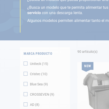
Fondeo
¿Busca un modelo que te permita alimentar tus d
Navegación
servicio
con una descarga lenta.
Algunos modelos permiten alimentar tanto el mo
Ropa
Tienda y ocio
Apéndices
90
artículo(s)
MARCA PRODUCTO
Motor
Uniteck
15
NEW
Accesorios
Cristec
10
Blue Sea
9
Mantenimiento
CROSSEVEN
9
Tarjeta regalo -
Guía AD
AD
8