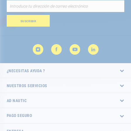
Inscríbete
a
nuestro
boletín
SUSCRIBIR
de
noticias:
¿NECESITAS AYUDA ?
NUESTROS SERVICIOS
AD NAUTIC
PAGO SEGURO