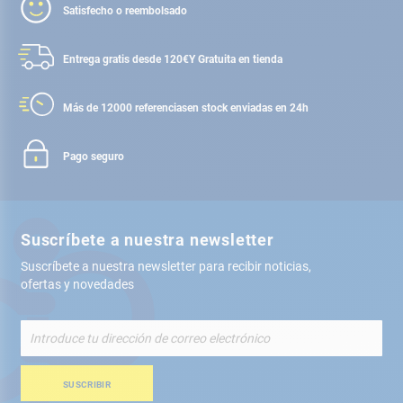
Satisfecho o reembolsado
Entrega gratis desde 120€
Y Gratuita en tienda
Más de 12000 referencias
en stock enviadas en 24h
Pago seguro
Suscríbete a nuestra newsletter
Suscríbete a nuestra newsletter para recibir noticias,
ofertas y novedades
Inscríbete
a
nuestro
boletín
SUSCRIBIR
de