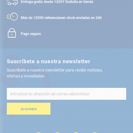
Entrega gratis desde 120€
Y Gratuita en tienda
Más de 12000 referencias
en stock enviadas en 24h
Pago seguro
Suscríbete a nuestra newsletter
Suscríbete a nuestra newsletter para recibir noticias,
ofertas y novedades
Inscríbete
a
nuestro
boletín
SUSCRIBIR
de
noticias: