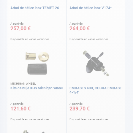
Árbol de hélice inox TEMET 26
Árbol de hélice inox V174*
A partir de
A partir de
257,00 €
264,00 €
Disponible en varias versiones
Disponible en varias versiones
MICHIGAN WHEEL
Kits de buje XHS Michigan wheel
EMBASES 400, COBRA EMBASE
4-1/4'
A partir de
A partir de
121,60 €
239,70 €
Disponible en varias versiones
Disponible en varias versiones