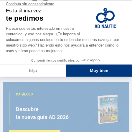
AD
AD
Enchufe mechero Inox y cromo +
Enchufe mechero todo inox
iluminación Acero inoxidable y
interior / exterior Acero
cromo AD
inoxidable AD
31,00 €
35,90 €
CATÁLOGO
Descubre
la nueva guía AD 2026