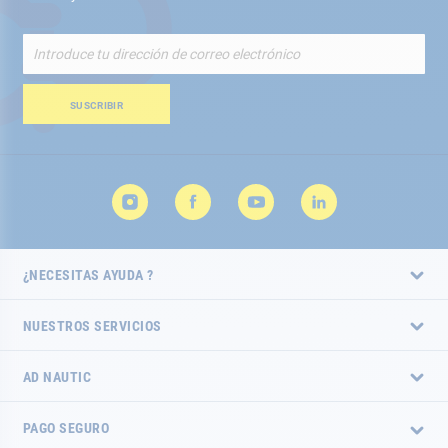
Inscríbete
a
nuestro
boletín
SUSCRIBIR
de
noticias:
¿NECESITAS AYUDA ?
NUESTROS SERVICIOS
AD NAUTIC
PAGO SEGURO