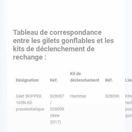
Tableau de correspondance
entre les gilets gonflables et les
kits de déclenchement de
rechange :
Kit de
Désignation
Réf.
déclenchement
Réf.
Lie
Gilet SKIPPER
S28087
Hammar
S28096
Kit
165N AD
/
rec
pressiostatique
S28099
pou
(New
gon
2017)