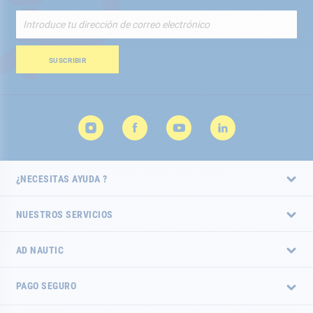
Inscríbete
a
nuestro
boletín
SUSCRIBIR
de
noticias:
¿NECESITAS AYUDA ?
NUESTROS SERVICIOS
AD NAUTIC
PAGO SEGURO