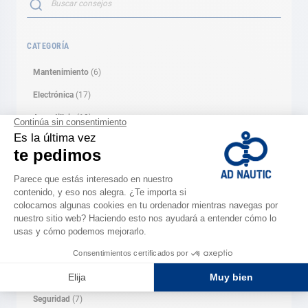
BUSCAR
CATEGORÍA
Mantenimiento
(6)
Electrónica
(17)
Accastillaje
(10)
Motor
(10)
Auxiliares
(3)
Tienda y ocio
(0)
Ropa
(1)
Navegación
(4)
Fondeo
(4)
Cabuyería
(2)
Seguridad
(7)