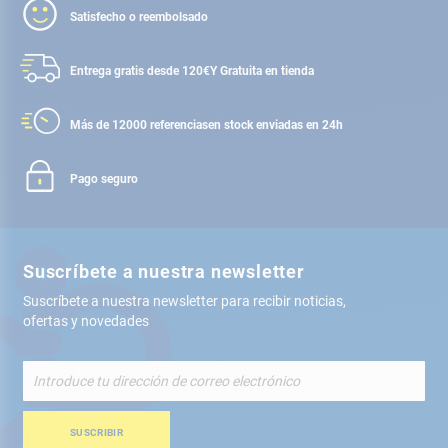
Satisfecho o reembolsado
Entrega gratis desde 120€
Y Gratuita en tienda
Más de 12000 referencias
en stock enviadas en 24h
Pago seguro
Suscríbete a nuestra newsletter
Suscríbete a nuestra newsletter para recibir noticias,
ofertas y novedades
Inscríbete
a
nuestro
boletín
SUSCRIBIR