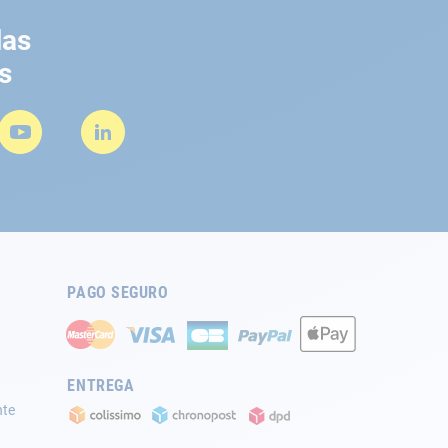
las
s
PAGO SEGURO
ENTREGA
nte