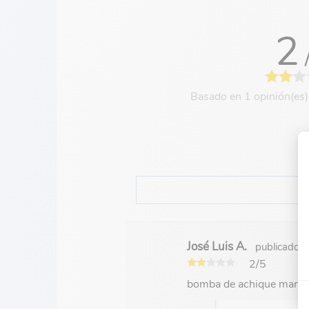
2
Basado en 1 opinión(es)
José Luis A.
publicado 
2/5
bomba de achique manual