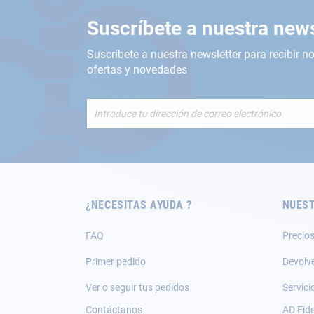
Suscríbete a nuestra news
Suscríbete a nuestra newsletter para recibir no
ofertas y novedades
Inscríbete
a
nuestro
boletín
de
noticias:
¿NECESITAS AYUDA ?
NUEST
FAQ
Precios
Primer pedido
Devolv
Ver o seguir tus pedidos
Servici
Contáctanos
AD Fide