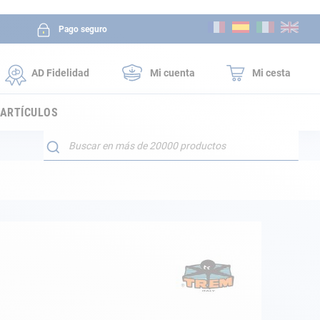
Ir
Pago seguro
al
contenido
AD Fidelidad
Mi cuenta
Mi cesta
 ARTÍCULOS
Buscar