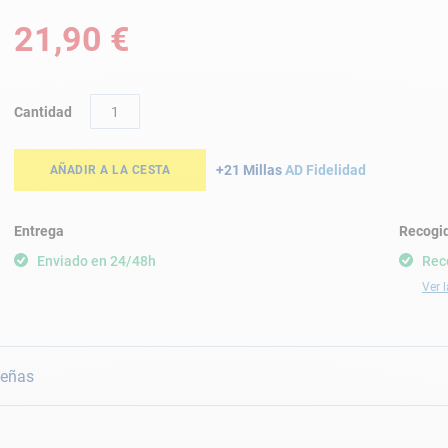
21,90 €
Cantidad
+21 Millas
AD Fidelidad
AÑADIR A LA CESTA
Entrega
Recogid
Enviado en 24/48h
Rec
Ver l
eñas