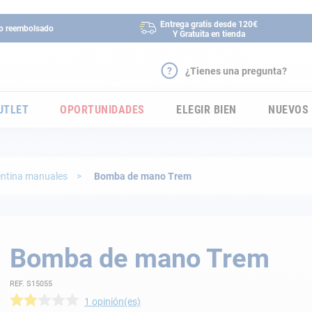
Entrega gratis desde 120€
 o reembolsado
Y Gratuita en tienda
¿Tienes una pregunta?
UTLET
OPORTUNIDADES
ELEGIR BIEN
NUEVOS
ntina manuales
Bomba de mano Trem
Bomba de mano Trem
REF. S15055
1
opinión(es)