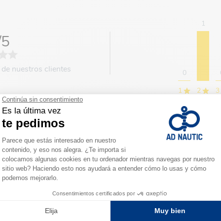
1
/5
 de nuestros clientes
0
1
2
3
Ordenar opiniones :
Las mas recientes
el 16/04/2025
tras la compra hecha el 21/03/2025
, muy cara para una calidad baja