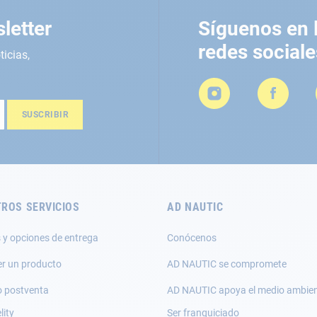
letter
Síguenos en 
redes sociale
ticias,
SUSCRIBIR
ROS SERVICIOS
AD NAUTIC
 y opciones de entrega
Conócenos
er un producto
AD NAUTIC se compromete
o postventa
AD NAUTIC apoya el medio ambie
lity
Ser franquiciado