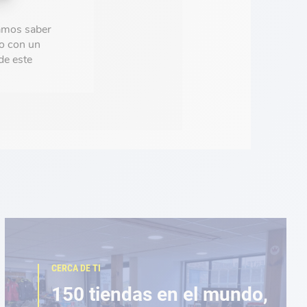
amos saber
to con un
de este
CERCA DE TI
150 tiendas en el mundo,