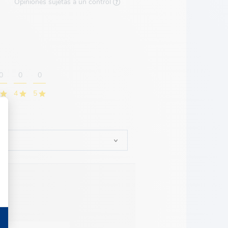
Opiniones sujetas a un control
0
0
0
4
5