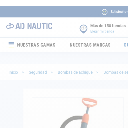
Satisfecho
Más de 150 tiendas
Elegir mi tienda
NUESTRAS GAMAS
NUESTRAS MARCAS
O
Electrónica
Electricidad
Inicio
Seguridad
Bombas de achique
Bombas de se
Confort
Seguridad
Saltar
al
final
Cabuyería
de
la