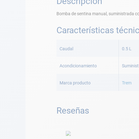
Descripción
Bomba de sentina manual, suministrada con 
Características técni
Más
Información
Caudal
0.5 L
Acondicionamiento
Suminist
Marca producto
Trem
Reseñas