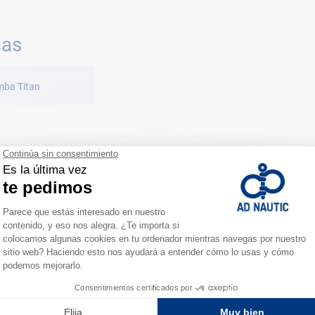
cas
mba Titan
ESPACIO FIDELIDAD