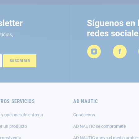
letter
Síguenos en 
redes sociale
ticias,
SUSCRIBIR
ROS SERVICIOS
AD NAUTIC
 y opciones de entrega
Conócenos
er un producto
AD NAUTIC se compromete
o postventa
AD NAUTIC apoya el medio ambie