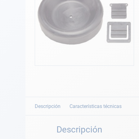
Fondeo
galería
de
imágenes
Navegación
Ropa
Tienda y ocio
Apéndices
Saltar
al
Motor
comienzo
de
Accesorios
la
galería
de
Descripción
Características técnicas
Mantenimiento
imágenes
Tarjeta regalo -
Descripción
Guía AD