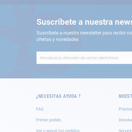
Suscríbete a nuestra news
Suscríbete a nuestra newsletter para recibir no
ofertas y novedades
Inscríbete
a
nuestro
boletín
de
noticias:
¿NECESITAS AYUDA ?
NUEST
FAQ
Precios
Primer pedido
Devolv
Ver o seguir tus pedidos
Servici