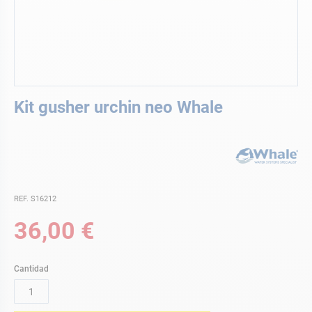
Saltar
Kit gusher urchin neo Whale
al
comienzo
de
la
galería
de
imágenes
REF. S16212
36,00 €
Cantidad