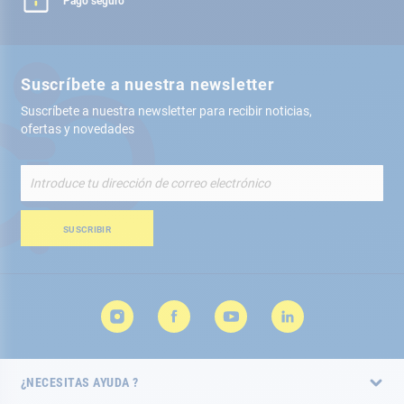
Pago seguro
Suscríbete a nuestra newsletter
Suscríbete a nuestra newsletter para recibir noticias,
ofertas y novedades
Inscríbete
a
nuestro
boletín
SUSCRIBIR
de
noticias:
¿NECESITAS AYUDA ?