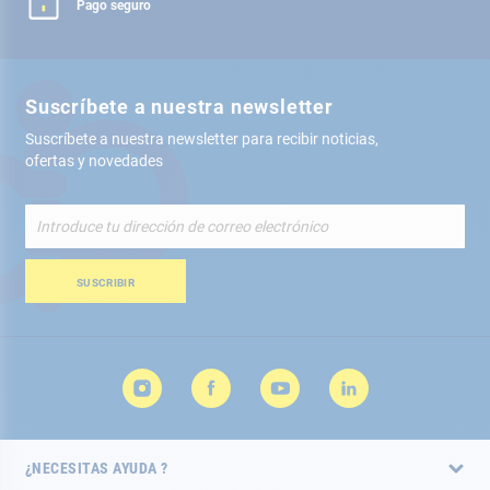
Pago seguro
Suscríbete a nuestra newsletter
Suscríbete a nuestra newsletter para recibir noticias,
ofertas y novedades
Inscríbete
a
nuestro
boletín
SUSCRIBIR
de
noticias:
¿NECESITAS AYUDA ?