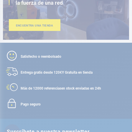
la fuerza de una red
ENCUENTRA UNA TIENDA
Satisfecho o reembolsado
Entrega gratis desde 120€
Y Gratuita en tienda
Más de 12000 referencias
en stock enviadas en 24h
Pago seguro
Suscríbete a nuestra newsletter