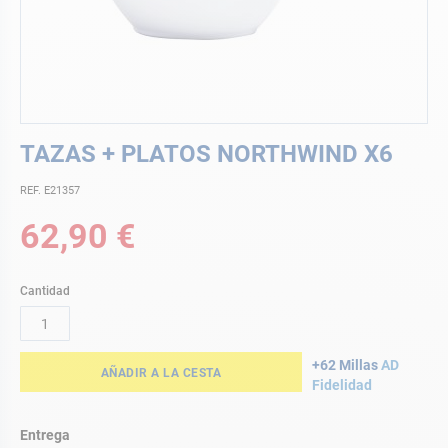
Saltar
TAZAS + PLATOS NORTHWIND X6
al
comienzo
REF. E21357
de
la
62,90 €
galería
de
imágenes
Cantidad
+62 Millas
AD
AÑADIR A LA CESTA
Fidelidad
Entrega