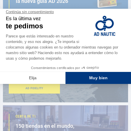
la nueva guía AD 2026
NAVEGAR POR EL CATÁLOGO
ESPACIO FIDELIDAD
¿Eres apasionado?
Benefíciate de ventajas exclusivas
AD FIDELITY
CERCA DE TI
150 tiendas en el mundo,