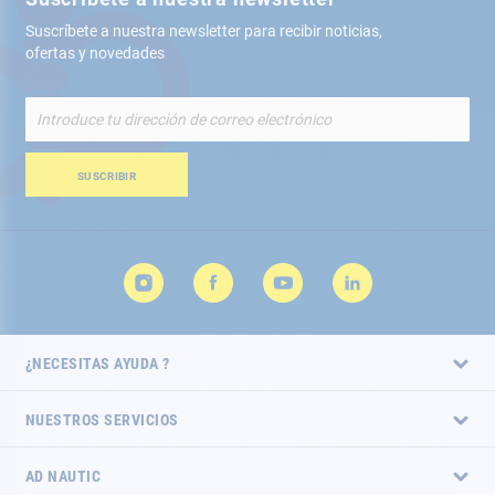
Suscríbete a nuestra newsletter para recibir noticias,
ofertas y novedades
Inscríbete
a
nuestro
boletín
SUSCRIBIR
de
noticias:
¿NECESITAS AYUDA ?
NUESTROS SERVICIOS
AD NAUTIC