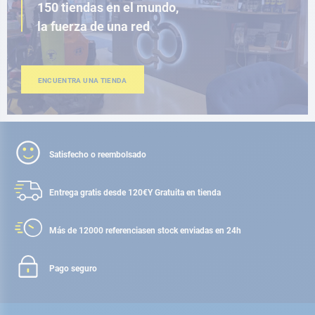
150 tiendas en el mundo,
la fuerza de una red
ENCUENTRA UNA TIENDA
Satisfecho o reembolsado
Entrega gratis desde 120€
Y Gratuita en tienda
Más de 12000 referencias
en stock enviadas en 24h
Pago seguro