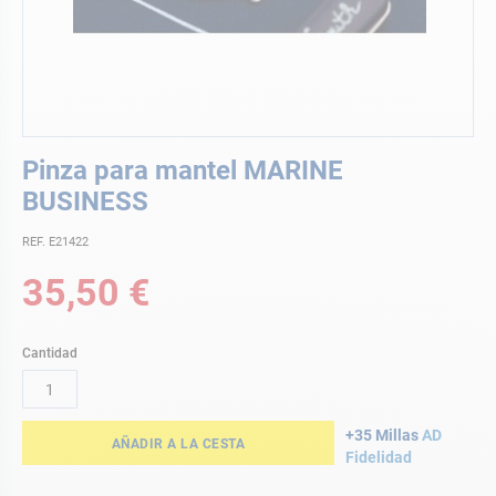
Saltar
Pinza para mantel MARINE
al
comienzo
BUSINESS
de
la
REF. E21422
galería
35,50 €
de
imágenes
Cantidad
+35 Millas
AD
AÑADIR A LA CESTA
Fidelidad