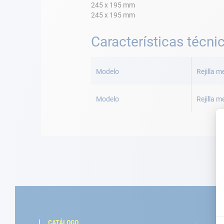
245 x 195 mm
245 x 195 mm
Características técni
Más
Información
Modelo
Rejilla m
Modelo
Rejilla m
CATÁLOGO