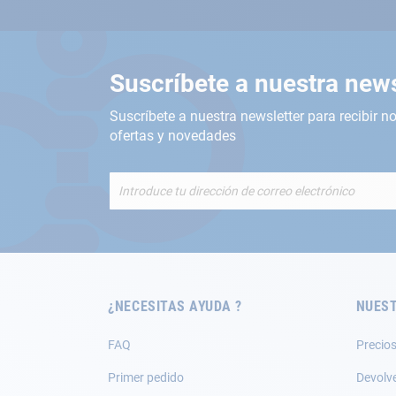
Suscríbete a nuestra news
Suscríbete a nuestra newsletter para recibir no
ofertas y novedades
Inscríbete
a
nuestro
boletín
de
noticias:
¿NECESITAS AYUDA ?
NUEST
FAQ
Precios
Primer pedido
Devolv