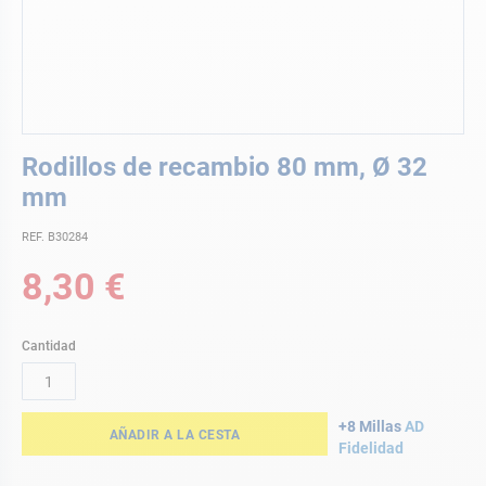
Saltar
Rodillos de recambio 80 mm, Ø 32
al
comienzo
mm
de
la
REF. B30284
galería
8,30 €
de
imágenes
Cantidad
+8 Millas
AD
AÑADIR A LA CESTA
Fidelidad