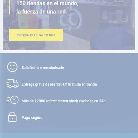
150 tiendas en el mundo,
la fuerza de una red
ENCUENTRA UNA TIENDA
Satisfecho o reembolsado
Entrega gratis desde 120€
Y Gratuita en tienda
Más de 12000 referencias
en stock enviadas en 24h
Pago seguro