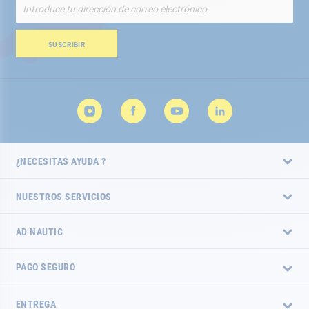
Inscríbete
a
nuestro
boletín
SUSCRIBIR
de
noticias:
¿NECESITAS AYUDA ?
NUESTROS SERVICIOS
AD NAUTIC
PAGO SEGURO
ENTREGA