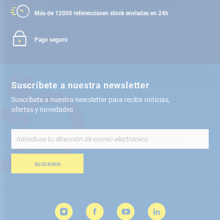
Más de 12000 referencias
en stock enviadas en 24h
Pago seguro
Suscríbete a nuestra newsletter
Suscríbete a nuestra newsletter para recibir noticias,
ofertas y novedades
Inscríbete
a
nuestro
boletín
SUSCRIBIR
de
noticias: