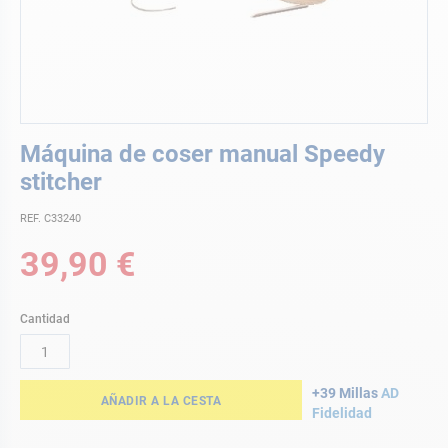
Saltar
Máquina de coser manual Speedy
al
comienzo
stitcher
de
la
REF. C33240
galería
39,90 €
de
imágenes
Cantidad
+39 Millas
AD
AÑADIR A LA CESTA
Fidelidad