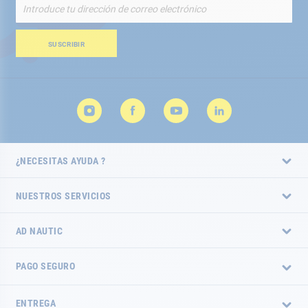
Inscríbete
a
nuestro
boletín
SUSCRIBIR
de
noticias:
¿NECESITAS AYUDA ?
NUESTROS SERVICIOS
AD NAUTIC
PAGO SEGURO
ENTREGA