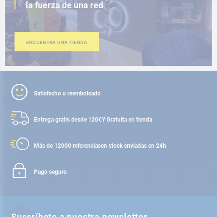
la fuerza de una red
ENCUENTRA UNA TIENDA
Satisfecho o reembolsado
Entrega gratis desde 120€
Y Gratuita en tienda
Más de 12000 referencias
en stock enviadas en 24h
Pago seguro
Suscríbete a nuestra newsletter