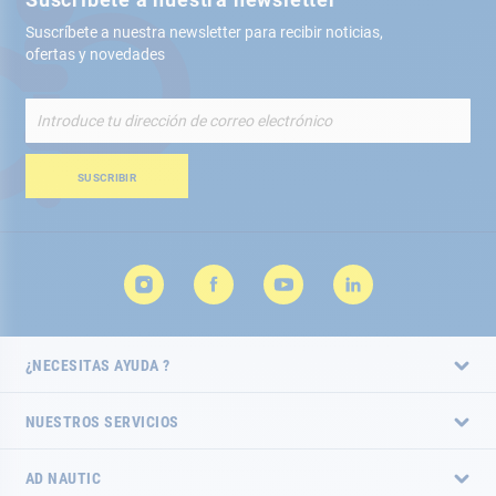
Suscríbete a nuestra newsletter para recibir noticias,
ofertas y novedades
Inscríbete
a
nuestro
boletín
SUSCRIBIR
de
noticias:
¿NECESITAS AYUDA ?
NUESTROS SERVICIOS
AD NAUTIC