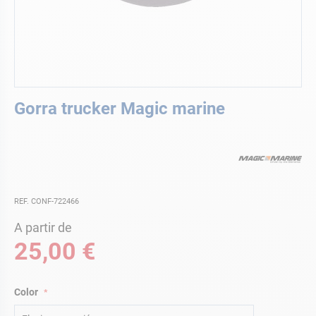
Saltar
Gorra trucker Magic marine
al
comienzo
de
la
galería
de
imágenes
REF. CONF-722466
A partir de
25,00 €
Color