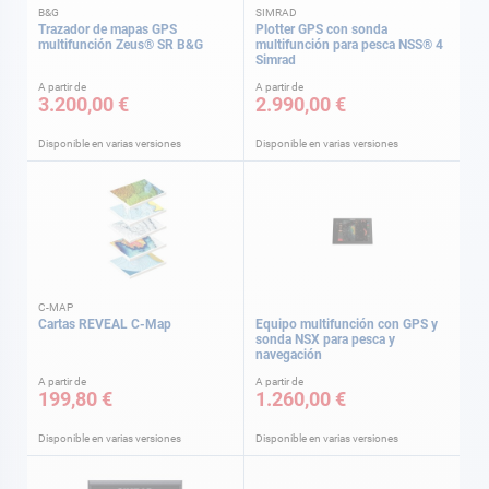
B&G
SIMRAD
Trazador de mapas GPS
Plotter GPS con sonda
multifunción Zeus® SR B&G
multifunción para pesca NSS® 4
Simrad
A partir de
A partir de
3.200,00 €
2.990,00 €
Disponible en varias versiones
Disponible en varias versiones
C-MAP
Cartas REVEAL C-Map
Equipo multifunción con GPS y
sonda NSX para pesca y
navegación
A partir de
A partir de
199,80 €
1.260,00 €
Disponible en varias versiones
Disponible en varias versiones