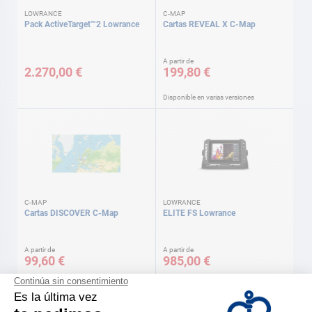
LOWRANCE
C-MAP
Pack ActiveTarget™2 Lowrance
Cartas REVEAL X C-Map
A partir de
2.270,00 €
199,80 €
Disponible en varias versiones
C-MAP
LOWRANCE
Cartas DISCOVER C-Map
ELITE FS Lowrance
A partir de
A partir de
99,60 €
985,00 €
Disponible en varias versiones
Disponible en varias versiones