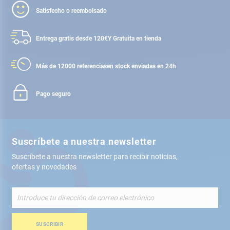
Satisfecho o reembolsado
Entrega gratis desde 120€
Y Gratuita en tienda
Más de 12000 referencias
en stock enviadas en 24h
Pago seguro
Suscríbete a nuestra newsletter
Suscríbete a nuestra newsletter para recibir noticias,
ofertas y novedades
Inscríbete
a
nuestro
boletín
SUSCRIBIR