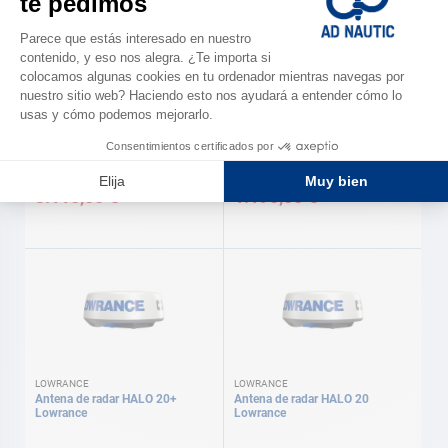
B&G
SIMRAD
Antena de radar HALO 24 B&G
VHF RS40-B Simrad
3.110,00 €
1.190,00 €
LOWRANCE
LOWRANCE
Antena de radar HALO 20+
Antena de radar HALO 20
Lowrance
Lowrance