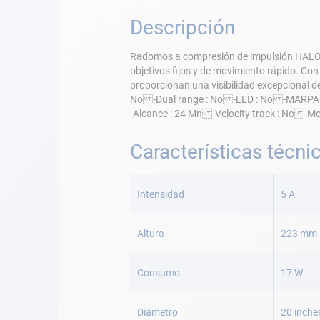
Descripción
Radomos a compresión de impulsión HALO, r
objetivos fijos y de movimiento rápido. Co
proporcionan una visibilidad excepcional 
No -Dual range : No -LED : No -MARPA : 
-Alcance : 24 Mn -Velocity track : No -M
Características técni
Más
Información
Intensidad
5 A
Altura
223 mm
Consumo
17 W
Diámetro
20 inche