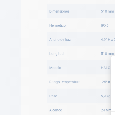
Dimensiones
510 mm
Hermético
IPX6
Ancho de haz
4,9° H x 
Longitud
510 mm
Modelo
HALO 2
Rango temperatura
-25° a +
Peso
5,9 kg
Alcance
24 Nm