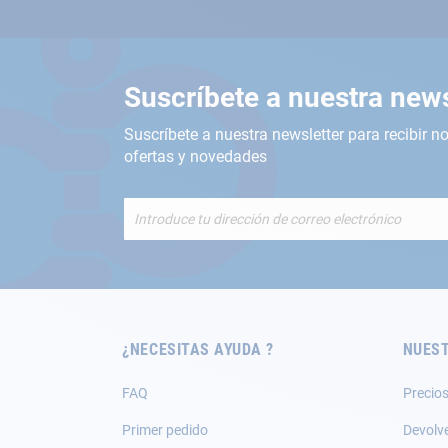
Suscríbete a nuestra news
Suscríbete a nuestra newsletter para recibir no
ofertas y novedades
Inscríbete
a
nuestro
boletín
de
noticias:
¿NECESITAS AYUDA ?
NUEST
FAQ
Precios
Primer pedido
Devolv