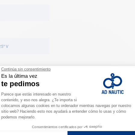
25° V
0
55°