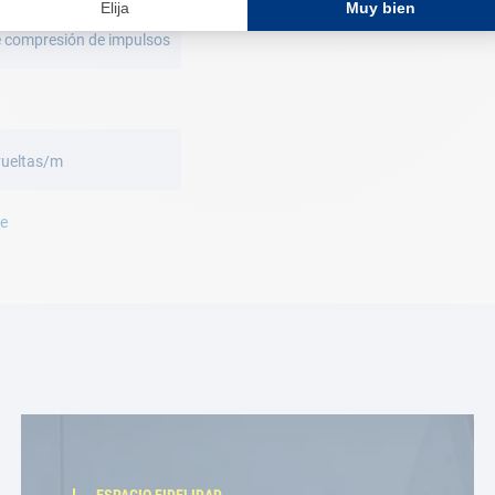
 compresión de impulsos
vueltas/m
e