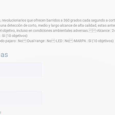
evolucionarios que ofrecen barridos a 360 grados cada segundo a corta d
n una detección de corto, medio y largo alcance de alta calidad, estas an
del objetivo, incluso en condiciones ambientales adversas. -Alcance : 
Sí (10 objetivos)
odo pajaro : No -Dual range : No -LED : No -MARPA : Sí (10 objetivos)
cas
s