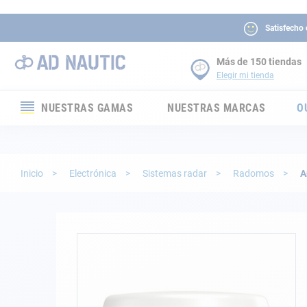
Satisfecho
Más de 150 tiendas
Elegir mi tienda
NUESTRAS GAMAS
NUESTRAS MARCAS
O
Electrónica
Electricidad
Inicio
Electrónica
Sistemas radar
Radomos
A
Confort
Seguridad
Saltar
al
final
Cabuyería
de
la