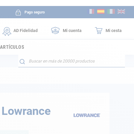
Ir
Pago seguro
al
contenido
AD Fidelidad
Mi cuenta
Mi cesta
 ARTÍCULOS
Buscar
0 Lowrance