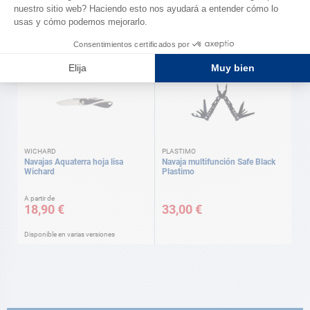
A partir de
13,60 €
34,90 €
Disponible en varias versiones
WICHARD
PLASTIMO
Navajas Aquaterra hoja lisa
Navaja multifunción Safe Black
Wichard
Plastimo
A partir de
18,90 €
33,00 €
Disponible en varias versiones