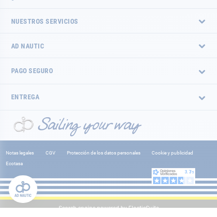
NUESTROS SERVICIOS
AD NAUTIC
PAGO SEGURO
ENTREGA
Notas legales
CGV
Protección de los datos personales
Cookie y publicidad
Ecotasa
Search engine powered by
ElasticSuite