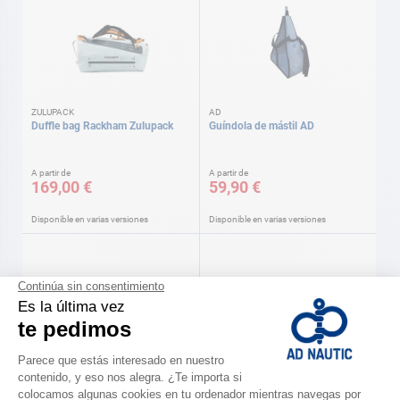
ZULUPACK
AD
Duffle bag Rackham Zulupack
Guíndola de mástil AD
A partir de
A partir de
169,00 €
59,90 €
Disponible en varias versiones
Disponible en varias versiones
WICHARD
Navaja mini-blade
Navaja Offshore Hoja sierra +
abre grillete/punzón Wichard