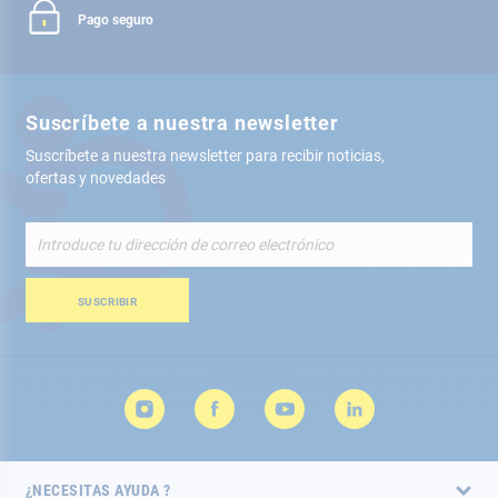
Pago seguro
Suscríbete a nuestra newsletter
Suscríbete a nuestra newsletter para recibir noticias,
ofertas y novedades
Inscríbete
a
nuestro
boletín
SUSCRIBIR
de
noticias:
¿NECESITAS AYUDA ?